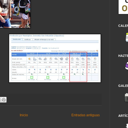
CALE
HAZT
GALE
Inicio
Entradas antiguas
ARTÍC