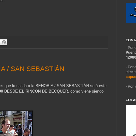
CONTA
- Por 
Puent
4208
IA / SAN SEBASTIÁN
- Por
electr
capue
s que la salida a la BEHOBIA / SAN SEBASTIÁN será este
- Por 
00 DESDE EL RINCÓN DE BÉCQUER
, como viene siendo
COLA