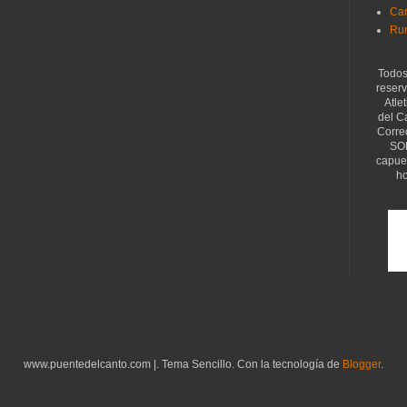
Car
Ru
Todos
reser
Atle
del C
Corre
SOR
capue
ho
www.puentedelcanto.com |. Tema Sencillo. Con la tecnología de
Blogger
.