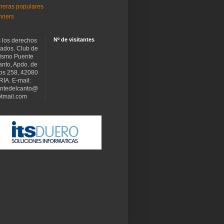
reras populares
nners
Nº de visitantes
 los derechos
vados. Club de
tismo Puente
anto, Apdo. de
os 258, 42080
IA. E-mail:
ntedelcanto@
tmail.com