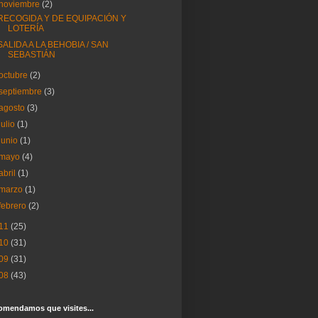
noviembre
(2)
RECOGIDA Y DE EQUIPACIÓN Y
LOTERÍA
SALIDA A LA BEHOBIA / SAN
SEBASTIÁN
octubre
(2)
septiembre
(3)
agosto
(3)
julio
(1)
junio
(1)
mayo
(4)
abril
(1)
marzo
(1)
febrero
(2)
11
(25)
10
(31)
09
(31)
08
(43)
omendamos que visites...